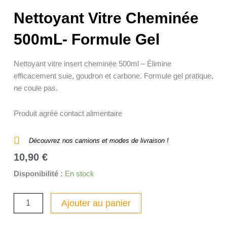
Nettoyant Vitre Cheminée
500mL- Formule Gel
Nettoyant vitre insert cheminée 500ml – Élimine
efficacement suie, goudron et carbone. Formule gel pratique,
ne coule pas.
Produit agréé contact alimentaire
Découvrez nos camions et modes de livraison !
10,90
€
quantité
Disponibilité :
En stock
de
Nettoyant
Ajouter au panier
Vitre
Cheminée
500mL-