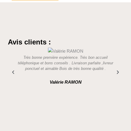
peuvent
être
choisies
sur
la
page
Avis clients :
du
produit
Très bonne première expérience. Très bon accueil
Des p
téléphonique et bons conseils . Livraison parfaite ,livreur
aimable
ponctuel et aimable Bois de très bonne qualité .
Valérie RAMON