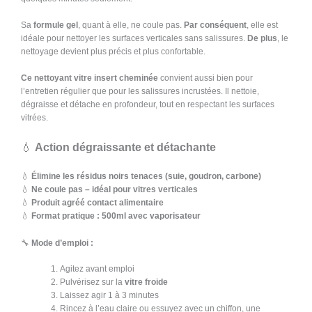
Sa
formule gel
, quant à elle, ne coule pas.
Par conséquent
, elle est
idéale pour nettoyer les surfaces verticales sans salissures.
De plus
, le
nettoyage devient plus précis et plus confortable.
Ce nettoyant vitre insert cheminée
convient aussi bien pour
l’entretien régulier que pour les salissures incrustées. Il nettoie,
dégraisse et détache en profondeur, tout en respectant les surfaces
vitrées.
💧
Action dégraissante et détachante
💧
Élimine les résidus noirs tenaces (suie, goudron, carbone)
💧
Ne coule pas – idéal pour vitres verticales
💧
Produit agréé contact alimentaire
💧
Format pratique : 500ml avec vaporisateur
🔧
Mode d’emploi :
Agitez avant emploi
Pulvérisez sur la
vitre froide
Laissez agir 1 à 3 minutes
Rincez à l’eau claire ou essuyez avec un chiffon, une