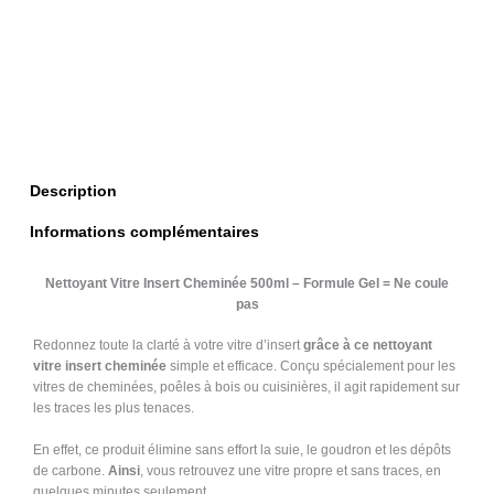
Formule
Gel
Description
Informations complémentaires
Nettoyant Vitre Insert Cheminée 500ml – Formule Gel = Ne coule
pas
Redonnez toute la clarté à votre vitre d’insert
grâce à ce nettoyant
vitre insert cheminée
simple et efficace. Conçu spécialement pour les
vitres de cheminées, poêles à bois ou cuisinières, il agit rapidement sur
les traces les plus tenaces.
En effet, ce produit élimine sans effort la suie, le goudron et les dépôts
de carbone.
Ainsi
, vous retrouvez une vitre propre et sans traces, en
quelques minutes seulement.