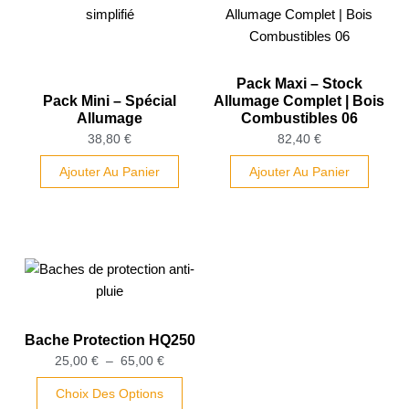
Pack Maxi – Stock
Pack Mini – Spécial
Allumage Complet | Bois
Allumage
Combustibles 06
38,80
€
82,40
€
Ajouter Au Panier
Ajouter Au Panier
Plage
Ce
de
produit
prix :
a
25,00 €
plusieurs
Bache Protection HQ250
à
variations.
25,00
€
–
65,00
€
65,00 €
Les
Choix Des Options
options