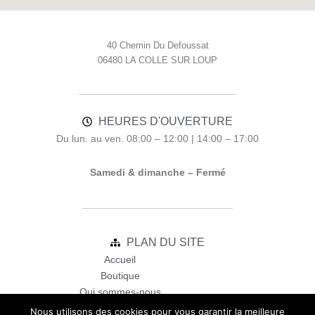
40 Chemin Du Defoussat
06480 LA COLLE SUR LOUP
HEURES D'OUVERTURE
Du lun. au ven. 08:00 – 12:00 | 14:00 – 17:00
Samedi & dimanche – Fermé
PLAN DU SITE
Accueil
Boutique
Qui sommes-nous
Contact
Nous utilisons des cookies pour vous garantir la meilleure