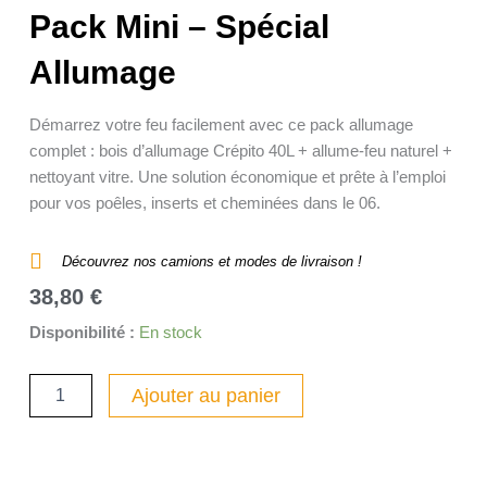
Pack Mini – Spécial
Allumage
Démarrez votre feu facilement avec ce pack allumage
complet : bois d’allumage Crépito 40L + allume-feu naturel +
nettoyant vitre. Une solution économique et prête à l’emploi
pour vos poêles, inserts et cheminées dans le 06.
Découvrez nos camions et modes de livraison !
38,80
€
quantité
Disponibilité :
En stock
de
Pack
Ajouter au panier
Mini
-
Spécial
Allumage