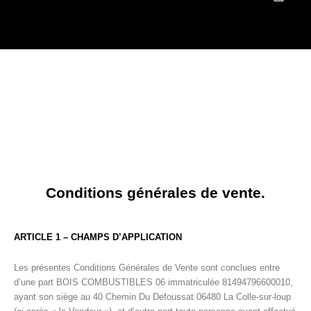
Aller
au
Bois de chauffage
Granulés de bois
Bûches & Charbons
contenu
Conditions générales de vente.
ARTICLE 1 – CHAMPS D’APPLICATION
Les présentes Conditions Générales de Vente sont conclues entre
d’une part BOIS COMBUSTIBLES 06 immatriculée 81494796600010,
ayant son siège au 40 Chemin Du Defoussat 06480 La Colle-sur-loup